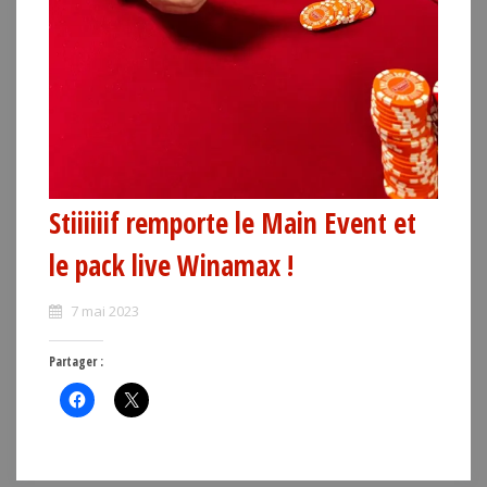
Stiiiiiif remporte le Main Event et
le pack live Winamax !
7 mai 2023
Partager :