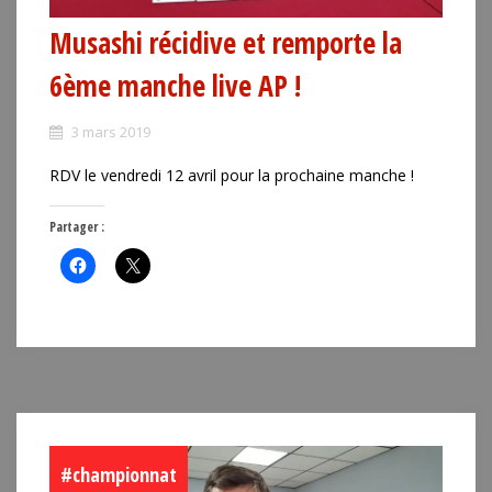
Musashi récidive et remporte la
6ème manche live AP !
3 mars 2019
RDV le vendredi 12 avril pour la prochaine manche !
Partager :
#championnat