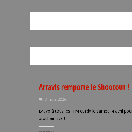
Arravis remporte le Shootout !
7 mars 2026
Bravo à tous les ITM et rdv le samedi 4 avril pour
prochain live !