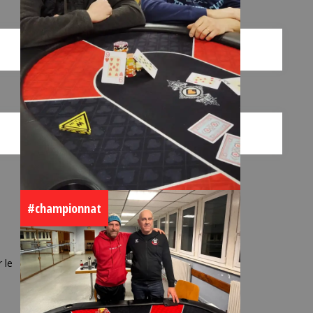
#championnat
 le