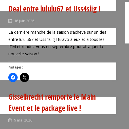
Deal entre lululu67 et Uss4siig !
16 juin 2026
La dernière manche de la saison s’achève sur un deal
entre lululu67 et Uss4siig ! Bravo à eux et à tous les
ITM et rendez-vous en septembre pour attaquer la
nouvelle saison !
Partager :
Gisselbrecht remporte le Main
Event et le package live !
9 mai 2026