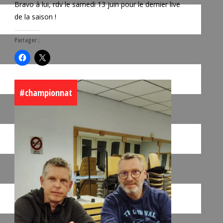
Bravo à lui, rdv le samedi 13 juin pour le dernier live
de la saison !
Partager :
#championnat