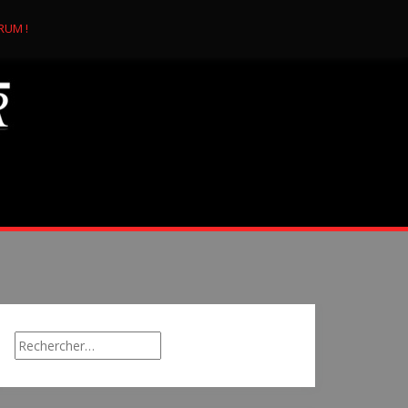
RUM !
Rechercher :