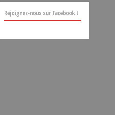
Rejoignez-nous sur Facebook !