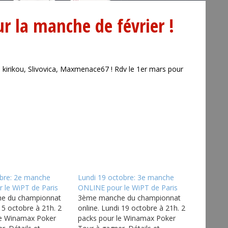
r la manche de février !
 kirikou, Slivovica, Maxmenace67 ! Rdv le 1er mars pour
obre: 2e manche
Lundi 19 octobre: 3e manche
 le WiPT de Paris
ONLINE pour le WiPT de Paris
e du championnat
3ème manche du championnat
i 5 octobre à 21h. 2
online. Lundi 19 octobre à 21h. 2
le Winamax Poker
packs pour le Winamax Poker