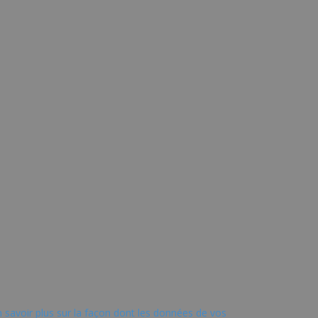
n savoir plus sur la façon dont les données de vos