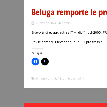
Beluga remporte le pr
6 janvier 2024
admin
Bravo à lui et aux autres ITM: didf1, bch2005, FR6
Rdv le samedi 3 février pour un KO progressif !
Partager :
#championnat
,
#live
permalink