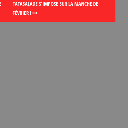
E
TATASALADE S’IMPOSE SUR LA MANCHE DE
FÉVRIER !