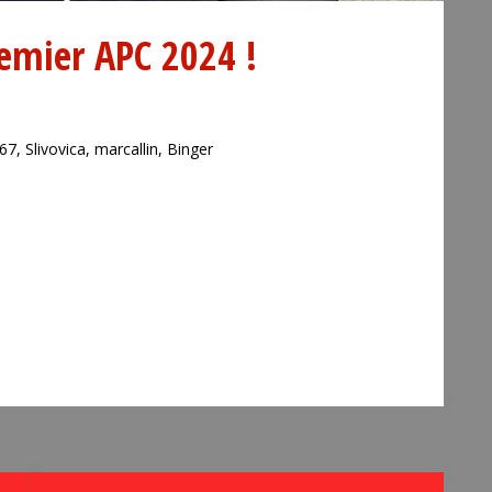
emier APC 2024 !
7, Slivovica, marcallin, Binger