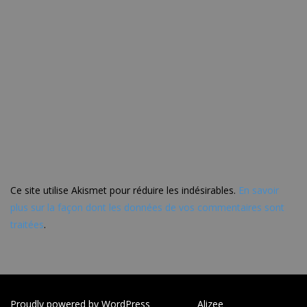
Ce site utilise Akismet pour réduire les indésirables.
En savoir
plus sur la façon dont les données de vos commentaires sont
traitées
.
Proudly powered by WordPress
|
Theme:
Alizee
by aThemes