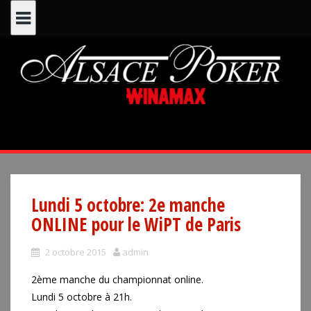
Skip
to
content
Lundi 5 octobre: 2e manche
ONLINE pour le WiPT de Paris
2 octobre 2015
admin
2ème manche du championnat online.
Lundi 5 octobre à 21h.