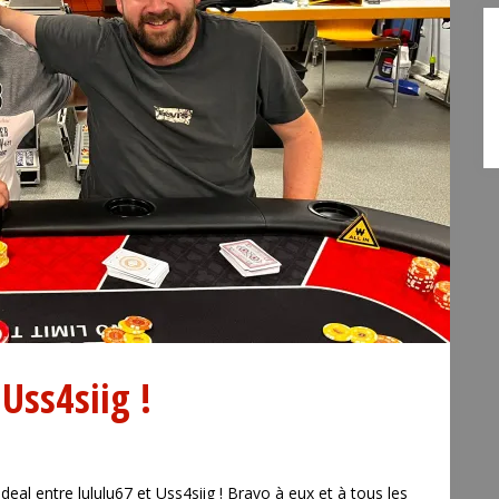
Uss4siig !
eal entre lululu67 et Uss4siig ! Bravo à eux et à tous les