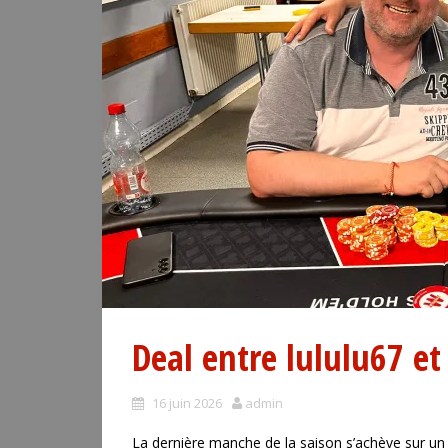
Deal entre lululu67 et 
16 juin 2026
admin
La dernière manche de la saison s’achève sur un d