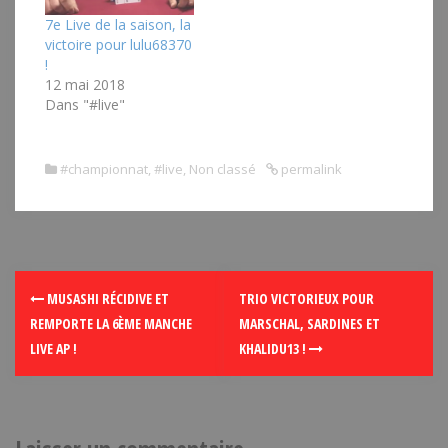
7e Live de la saison, la
victoire pour lulu68370
!
12 mai 2018
Dans "#live"
#championnat
,
#live
,
Non classé
permalink
MUSASHI RÉCIDIVE ET
TRIO VICTORIEUX POUR
REMPORTE LA 6ÈME MANCHE
MARSCHAL, SARDINES ET
LIVE AP !
KHALIDU13 !