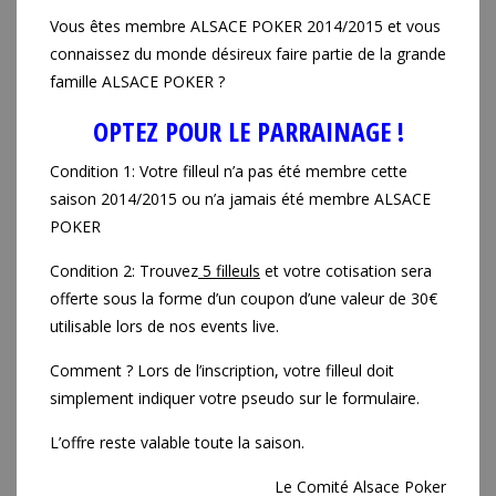
Vous êtes membre ALSACE POKER 2014/2015 et vous
connaissez du monde désireux faire partie de la grande
famille ALSACE POKER ?
OPTEZ POUR LE PARRAINAGE !
Condition 1: Votre filleul n’a pas été membre cette
saison 2014/2015 ou n’a jamais été membre ALSACE
POKER
Condition 2: Trouvez
5 filleuls
et votre cotisation sera
offerte sous la forme d’un coupon d’une valeur de 30€
utilisable lors de nos events live.
Comment ? Lors de l’inscription, votre filleul doit
simplement indiquer votre pseudo sur le formulaire.
L’offre reste valable toute la saison.
Le Comité Alsace Poker