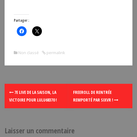
Partager :
Non classé
permalink
7E LIVE DE LA SAISON, LA
FREEROLL DE RENTRÉE
VICTOIRE POUR LULU68370 !
REMPORTÉ PAR SIXVR !
Laisser un commentaire