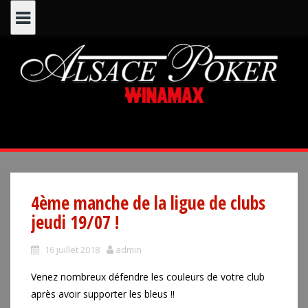
Skip
to
content
4ème manche de la ligue de clubs
jeudi 19/07 !
16 juillet 2018
admin
Venez nombreux défendre les couleurs de votre club
après avoir supporter les bleus !!