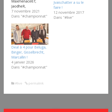
Maxmenace67,
Jvaischatter a su le
JaodheR,
faire !
Le_Cigogneau RDV le
7 novembre 2021
12 novembre 2017
vendredi 10 décembre
Dans "#championnat"
Dans "#live"
pour la 3ème manche !
Deal à 4 pour Beluga,
Binger, Gisselbrecht,
Marcallin !
4 janvier 2026
Dans "#championnat"
#live
permalink