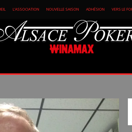
EIL
L’ASSOCIATION
NOUVELLE SAISON
ADHÉSION
VERS LE FO