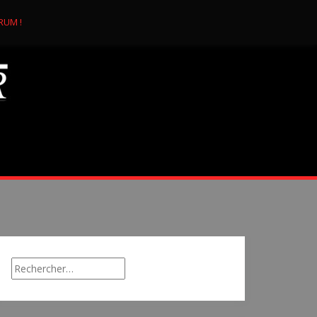
RUM !
Rechercher :