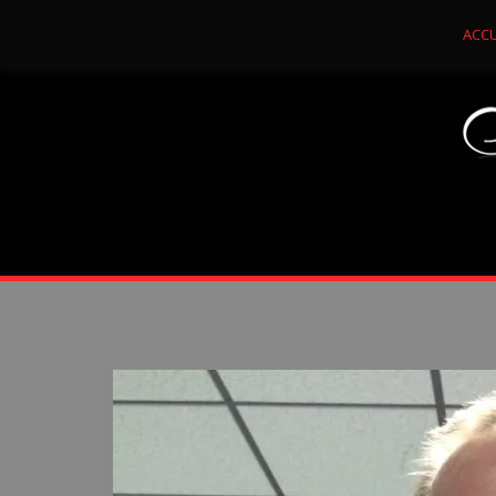
Skip
ACCU
to
content