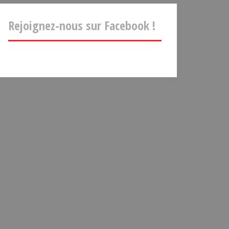
Rejoignez-nous sur Facebook !