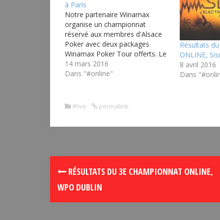
à Paris
Notre partenaire Winamax
organise un championnat
réservé aux membres d'Alsace
Poker avec deux packages
Résultats d
Winamax Poker Tour offerts. Le
ONLINE, Sis
championnat ONLINE est
14 mars 2016
8 avril 2016
constitué de 8 manches (droits
Dans "#online"
Dans "#onli
d’entrée : 2€) et d'une Super
Finale, réservée aux joueurs
qualifiés : 1ere manche le 21
#live
permalink
septembre et la 8e manche le
14…
RÉSULTATS DU 3E CHAMPIONNAT ONLINE,
WPO DUBLIN