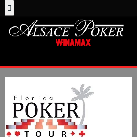
Skip
to
content